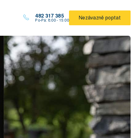
482 317 385
Nezávazně poptat
Po-Pá: 8:00 - 15:00