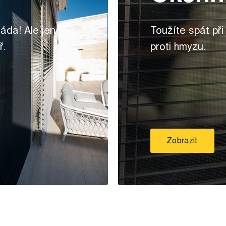
ráda! Ale jen
Toužíte spát př
ř.
proti hmyzu.
Zobrazit