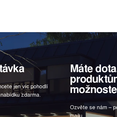
távka
Máte dota
produktů
možnoste
hcete jen víc pohodlí
 nabídku zdarma.
Ozvěte se nám – po
mailu.