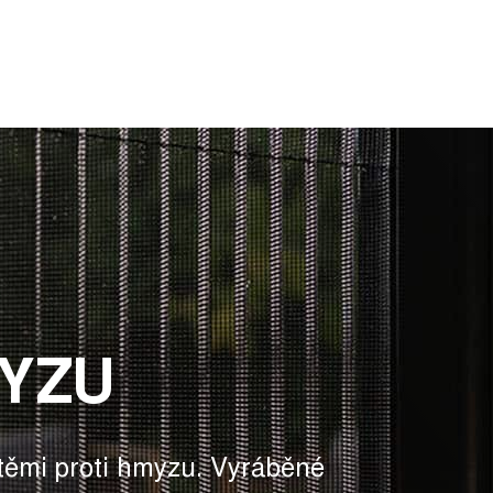
MYZU
ítěmi proti hmyzu. Vyráběné