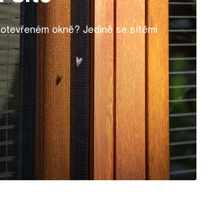
i otevřeném okně? Jedině se sítěmi